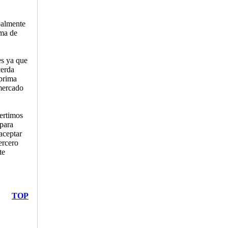
palmente
ima de
es ya que
cerda
 prima
 mercado
vertimos
 para
aceptar
ercero
te
TOP