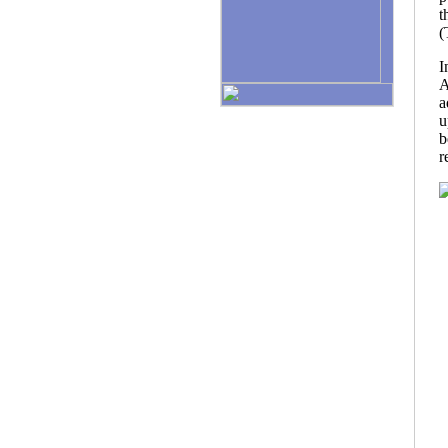
t
(
I
A
a
u
b
r