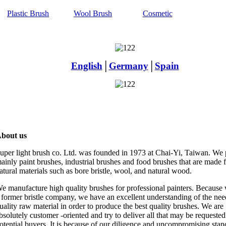
Plastic Brush
Wool Brush
Cosmetic
English
│
Germany
│
Spain
bout us
uper light brush co. Ltd. was founded in 1973 at Chai-Yi, Taiwan. We
ainly paint brushes, industrial brushes and food brushes that are made 
atural materials such as bore bristle, wool, and natural wood.
e manufacture high quality brushes for professional painters. Because
 former bristle company, we have an excellent understanding of the nee
uality raw material in order to produce the best quality brushes. We are
bsolutely customer -oriented and try to deliver all that may be requeste
otential buyers. It is because of our diligence and uncompromising stan