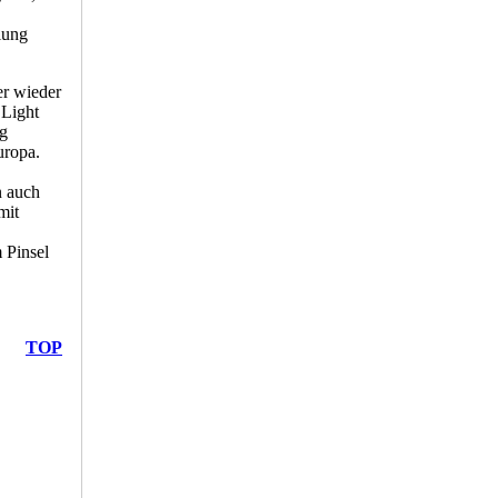
lung
r wieder
 Light
ig
uropa.
n auch
mit
 Pinsel
TOP