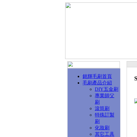
銘輝毛刷首頁
S
毛刷產品介紹
DIY五金刷
專業師父
刷
滾筒刷
特殊訂製
刷
化妝刷
其它工具