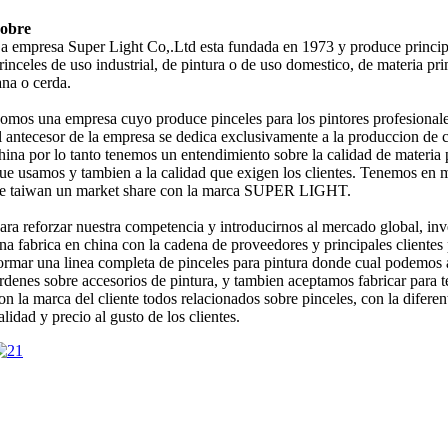
obre
a empresa Super Light Co,.Ltd esta fundada en 1973 y produce princi
rinceles de uso industrial, de pintura o de uso domestico, de materia pr
ana o cerda.
omos una empresa cuyo produce pinceles para los pintores profesional
l antecesor de la empresa se dedica exclusivamente a la produccion de 
hina por lo tanto tenemos un entendimiento sobre la calidad de materia
ue usamos y tambien a la calidad que exigen los clientes. Tenemos en
e taiwan un market share con la marca SUPER LIGHT.
ara reforzar nuestra competencia y introducirnos al mercado global, in
na fabrica en china con la cadena de proveedores y principales clientes
ormar una linea completa de pinceles para pintura donde cual podemos 
rdenes sobre accesorios de pintura, y tambien aceptamos fabricar para t
on la marca del cliente todos relacionados sobre pinceles, con la diferen
alidad y precio al gusto de los clientes.