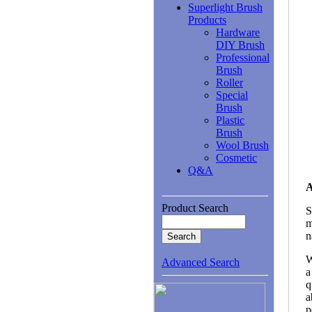
Superlight Brush
Products
Hardware
DIY Brush
Professional
Brush
Roller
Special
Brush
Plastic
Brush
Wool Brush
Cosmetic
Q&A
A
Product Search
S
m
n
W
Advanced Search
a
q
a
p