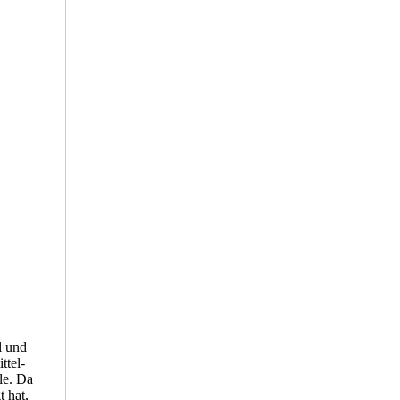
l und
ttel-
le. Da
 hat,