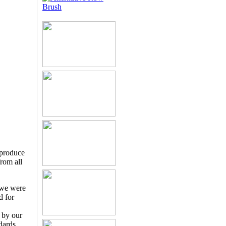
 produce
from all
 we were
d for
d by our
dards