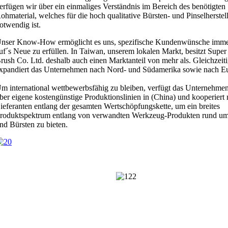
erfügen wir über ein einmaliges Verständnis im Bereich des benötigten
ohmaterial, welches für die hoch qualitative Bürsten- und Pinselherstel
otwendig ist.
nser Know-How ermöglicht es uns, spezifische Kundenwünsche imme
uf´s Neue zu erfüllen. In Taiwan, unserem lokalen Markt, besitzt Super
rush Co. Ltd. deshalb auch einen Marktanteil von mehr als. Gleichzeit
xpandiert das Unternehmen nach Nord- und Südamerika sowie nach E
m international wettbewerbsfähig zu bleiben, verfügt das Unternehme
ber eigene kostengünstige Produktionslinien in (China) und kooperiert 
ieferanten entlang der gesamten Wertschöpfungskette, um ein breites
roduktspektrum entlang von verwandten Werkzeug-Produkten rund um
nd Bürsten zu bieten.