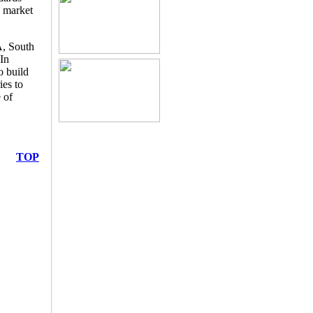
l market
A, South
In
o build
ies to
 of
TOP